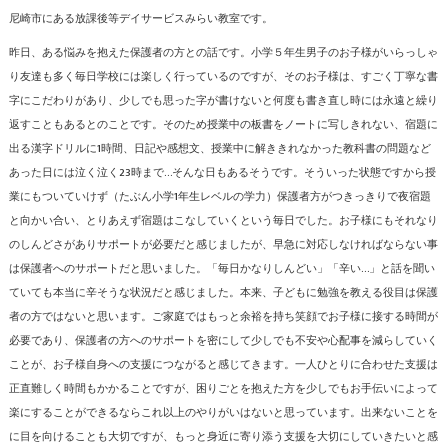
尼崎市にある放課後等デイサービスみらい教室です。
昨日、ある悩みを抱えた保護者の方との話です。小学５年生男子のお子様がいらっしゃ
り友達も多く毎日学校には楽しく行っているのですが、そのお子様は、すごく丁寧な書
字にこだわりがあり、少しでも思った字が書けないと何度も書き直し時には永遠と繰り
返すこともあるとのことです。そのため授業中の板書をノートに写しきれない、宿題に
出る漢字ドリルに1時間、日記や感想文、授業中に解ききれなかった教科書の問題など
あった日には泣く泣く23時まで…そんな日もあるそうです。そういった状態ですから授
業にもついていけず（たぶん小学1年生レベルの学力）保護者方がつきっきりで夜宿題
と向かい合い、とりあえず宿題はこなしていくという毎日でした。お子様にもそれなり
のしんどさがありサポートが必要だと感じましたが、早急に対応しなければならない事
は保護者へのサポートだと思いました。「毎日かなりしんどい」「辛い…」と話を聞い
ていても本当に辛そうな状況だと感じました。本来、子どもに勉強を教える役目は保護
者の方ではないと思います。ご家庭ではもっと余裕を持ち笑顔でお子様に接する時間が
必要であり、保護者の方へのサポートを密にして少しでも不安や心配事を減らしていく
ことが、お子様自身への支援につながると感じてきます。一人ひとりに合わせた支援は
正直難しく時間もかかることですが、困りごとを抱えた方を少しでもお手伝いによって
楽にすることができるならこれ以上のやりがいはないと思っています。出来ないことを
に目を向けることも大切ですが、もっと身近に寄り添う支援を大切にしていきたいと感